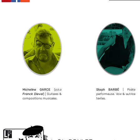
Micheline GARCE
(
a.k.a
Steph BARBÉ
| Poète
Franck Dieval
) | Guitares &
performeuse. Voix & autrice
compositions musicales.
textes.