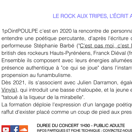
LE ROCK AUX TRIPES, L’ÉCRI
1pOintPOULPE c'est en 2020 la rencontre de personnali
entendre une poétique percutante, d'après l'écriture
performeuse Stéphanie Barbé ("
C'est pas moi, c'est
british des rockeurs Hauts-Pyrénéens, Franck Diéval (
Ensemble ils composent avec leurs énergies allumées e
présence authentique à "ce qui se joue" dans l'instant
propension au funambulisme.
Dès 2021, ils s'associent avec Julien Darramon, éga
Vinyls
), qui introduit une basse chaloupée, et la jeune
"tatoué à la liqueur de la mirabelle".
La formation déploie l'expression d'un langage poétiq
raffut d'exister placé comme un coup de pied aux pre
DUREE DU CONCERT 1H30 - PUBLIC ADULTE
INFOS PARTIQUES ET FICHE TECHNIQUE :
CONTACTEZ-NOU